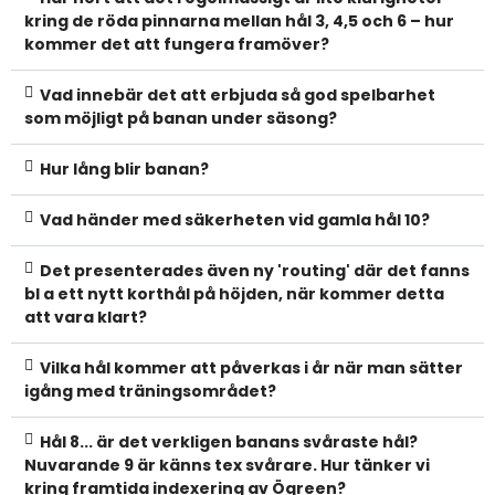
kring de röda pinnarna mellan hål 3, 4,5 och 6 – hur
kommer det att fungera framöver?
Vad innebär det att erbjuda så god spelbarhet
som möjligt på banan under säsong?
Hur lång blir banan?
Vad händer med säkerheten vid gamla hål 10?
Det presenterades även ny 'routing' där det fanns
bl a ett nytt korthål på höjden, när kommer detta
att vara klart?
Vilka hål kommer att påverkas i år när man sätter
igång med träningsområdet?
Hål 8... är det verkligen banans svåraste hål?
Nuvarande 9 är känns tex svårare. Hur tänker vi
kring framtida indexering av Ögreen?