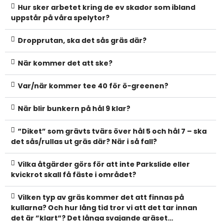
Hur sker arbetet kring de ev skador som ibland
uppstår på våra spelytor?
Dropprutan, ska det sås gräs där?
När kommer det att ske?
Var/när kommer tee 40 för ö-greenen?
När blir bunkern på hål 9 klar?
”Diket” som grävts tvärs över hål 5 och hål 7 – ska
det sås/rullas ut gräs där? När i så fall?
Vilka åtgärder görs för att inte Parkslide eller
kvickrot skall få fäste i området?
Vilken typ av gräs kommer det att finnas på
kullarna? Och hur lång tid tror vi att det tar innan
det är ”klart”? Det långa svajande gräset…