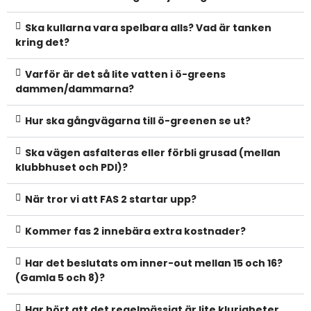
Ska kullarna vara spelbara alls? Vad är tanken
kring det?
Varför är det så lite vatten i ö-greens
dammen/dammarna?
Hur ska gångvägarna till ö-greenen se ut?
Ska vägen asfalteras eller förbli grusad (mellan
klubbhuset och PDI)?
När tror vi att FAS 2 startar upp?
Kommer fas 2 innebära extra kostnader?
Har det beslutats om inner-out mellan 15 och 16?
(Gamla 5 och 8)?
Har hört att det regelmässigt är lite klurigheter