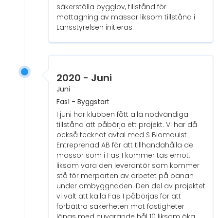
säkerställa bygglov, tillstånd för
mottagning av massor liksom tillstånd i
Länsstyrelsen initieras.
2020 - Juni
Juni
Fas1 - Byggstar
t
I juni har klubben fått alla nödvändiga
tillstånd att påbörja ett projekt. Vi har då
också tecknat avtal med S Blomquist
Entreprenad AB för att tillhandahålla de
massor som i Fas 1 kommer tas emot,
liksom vara den leverantör som kommer
stå för merparten av arbetet på banan
under ombyggnaden. Den del av projektet
vi valt att kalla Fas 1 påbörjas för att
förbättra säkerheten mot fastigheter
längs med nuvarande hål 10 liksom öka