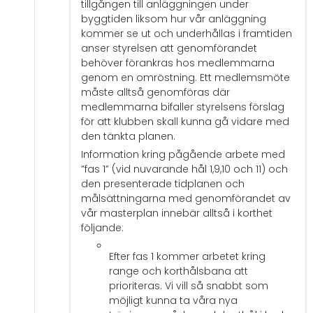
tillgången till anläggningen under
byggtiden liksom hur vår anläggning
kommer se ut och underhållas i framtiden
anser styrelsen att genomförandet
behöver förankras hos medlemmarna
genom en omröstning. Ett medlemsmöte
måste alltså genomföras där
medlemmarna bifaller styrelsens förslag
för att klubben skall kunna gå vidare med
den tänkta planen.
Information kring pågående arbete med
”fas 1” (vid nuvarande hål 1,9,10 och 11) och
den presenterade tidplanen och
målsättningarna med genomförandet av
vår masterplan innebär alltså i korthet
följande:
Efter fas 1 kommer arbetet kring
range och korthålsbana att
prioriteras. Vi vill så snabbt som
möjligt kunna ta våra nya